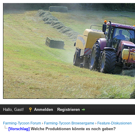
Hallo, Gast!
Anmelden
Registrieren
Farming-Tycoon Forum
›
Farming-Tycoon Browsergame
›
Feature-Diskusionen
[Vorschlag]
Welche Produktionen könnte es noch geben?