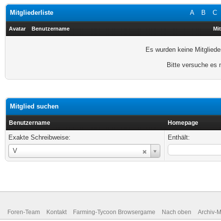
Mitgliederliste
A
B
C
Avatar
Benutzername
Mit
Es wurden keine Mitgliede
Bitte versuche es 
Mitglied suchen
Benutzername
Homepage
Exakte Schreibweise:
Enthält:
Benutzername
V
Foren-Team
Kontakt
Farming-Tycoon Browsergame
Nach oben
Archiv-